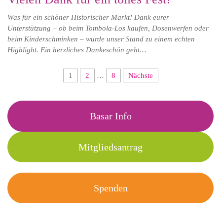
Was für ein schöner Historischer Markt! Dank eurer
Unterstützung – ob beim Tombola-Los kaufen, Dosenwerfen oder
beim Kinderschminken – wurde unser Stand zu einem echten
Highlight. Ein herzliches Dankeschön geht…
Seitennummerierung
1
2
…
8
Nächste
der
Beiträge
Basar Info
Mitgliedsantrag
Spenden