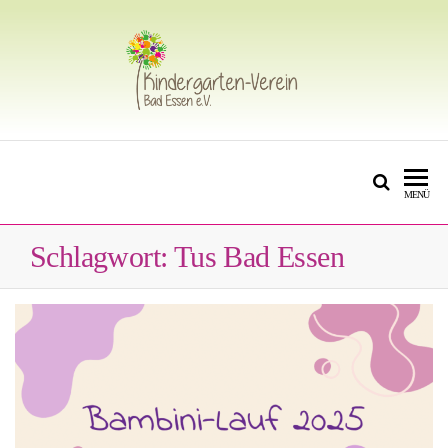
Zum
Inhalt
springen
DER FÖRDERVEREIN FÜR
Kindergartenverein Bad Essen
KITAS IN BAD ESSEN
MENÜ
Schlagwort:
Tus Bad Essen