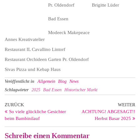
Pr. Oldendorf
Brigitte Lüder
Bad Essen
Modeeck Makepeace
Annes Kreativatelier
Restaurant IL Cavallino Lintorf
Restaurant Orchideen Garten Pr. Oldendorf
Sivas Pizza und Kebap Haus
Veröffentlicht in
Allgemein
Blog
News
Schlagwörter
2025
Bad Essen
Historischer Markt
Beitragsnavigation
Vorheriger
Nä
ZURÜCK
WEITER
Beitrag
Be
So viele glückliche Gesichter
ACHTUNG! ABGESAGT!!
beim Bambinilauf
Herbst Basar 2025
Schreibe einen Kommentar